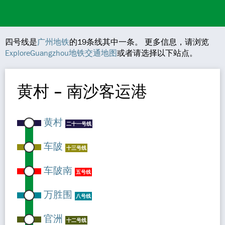
四号线是
广州地铁
的19条线其中一条。 更多信息，请浏览
ExploreGuangzhou地铁交通地图
或者请选择以下站点。
黄村 – 南沙客运港
黄村
二十一号线
车陂
十三号线
车陂南
五号线
万胜围
八号线
官洲
十二号线