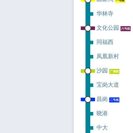
一号线
华林寺
文化公园
六号线
同福西
凤凰新村
沙园
广佛线
宝岗大道
昌岗
二号线
晓港
中大