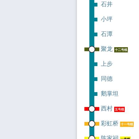
石井
小坪
石潭
聚龙
十二号线
上步
同德
鹅掌坦
西村
五号线
彩虹桥
十一号线
陈家祠