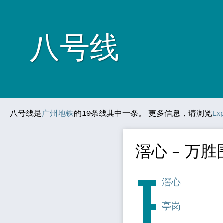
八号线
八号线是
广州地铁
的19条线其中一条。 更多信息，请浏览
Ex
滘心 – 万胜
滘心
亭岗