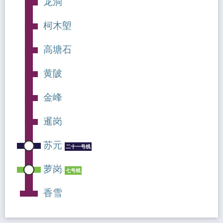
龙洞
柯木塱
高塘石
黄陂
金峰
暹岗
苏元
二十一号线
萝岗
七号线
香雪