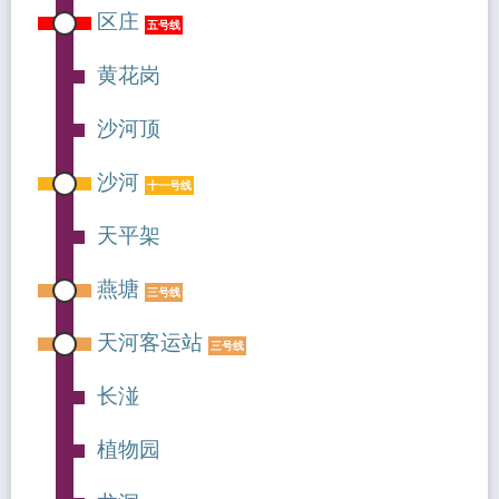
区庄
五号线
黄花岗
沙河顶
沙河
十一号线
天平架
燕塘
三号线
天河客运站
三号线
长湴
植物园