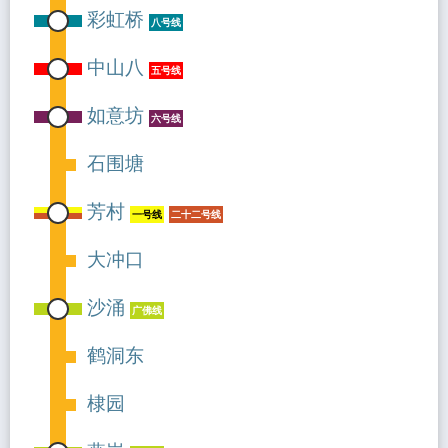
彩虹桥
八号线
中山八
五号线
如意坊
六号线
石围塘
芳村
一号线
二十二号线
大冲口
沙涌
广佛线
鹤洞东
棣园