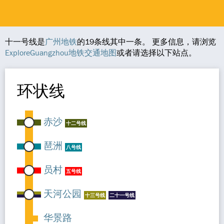
十一号线是
广州地铁
的19条线其中一条。 更多信息，请浏览
ExploreGuangzhou地铁交通地图
或者请选择以下站点。
环状线
赤沙
十二号线
琶洲
八号线
员村
五号线
天河公园
十三号线
二十一号线
华景路