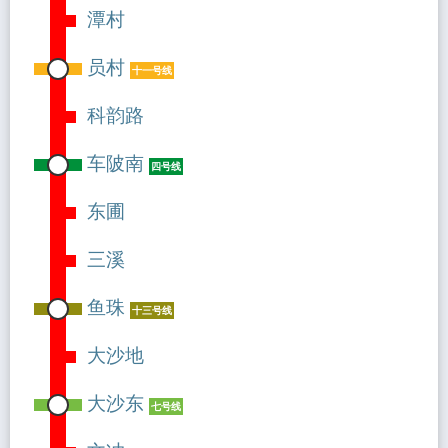
潭村
员村
十一号线
科韵路
车陂南
四号线
东圃
三溪
鱼珠
十三号线
大沙地
大沙东
七号线