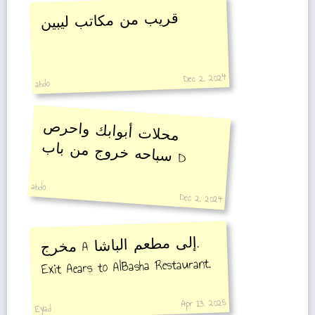
قريب من مكاتب ليبين
Dec 2, 2024
abdo
محلات أبوابك واحرص
سباحه خروج من باب
D
abdo
Dec 2, 2024
.
مخرج A
إلى مطعم الباشا
Exit Aears to AlBasha Restaurant.
Apr 13, 2025
Eyad