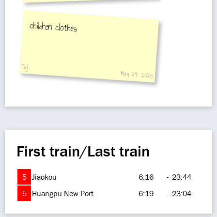
children clothes
Taj
May 24, 2025
First train/Last train
5
Jiaokou
6:16
-
23:44
5
Huangpu New Port
6:19
-
23:04