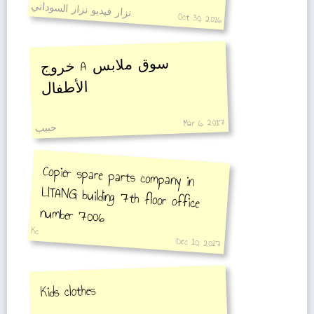
نزار فيديو نزار السوداني
Oct 30, 2016
خروج A
سوق ملابس
الأطفال
Mar 6, 2017
حبيب
Copier spare parts company in
LITANG building 7th floor office
number 7006
Kc
Dec 10, 2017
Kids clothes