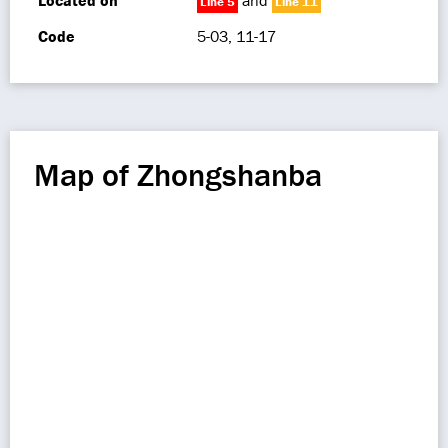
Located on
and
Line 5
Line 11
Code
5-03, 11-17
Map of Zhongshanba