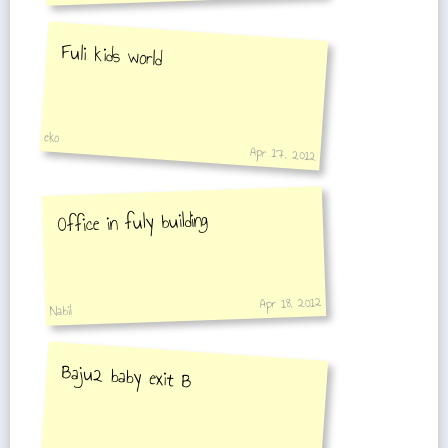
Fuli kids world
eko
Apr 17, 2012
Office in fuly building
Apr 18, 2012
Nabil
Baju2 baby exit B