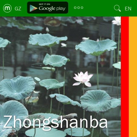
GZ
EN
Zhongshanba