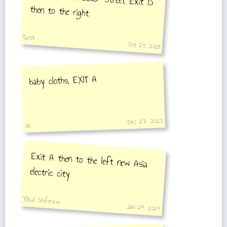
then to the right
Tarek
Oct 23, 2018
baby cloths, EXIT A
Dec 27, 2023
ab
Exit A then to the left new Asia
electric city
Yilkal Shiferaw
Jan 24, 2024