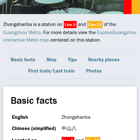
Zhongshanba is a station on
and
of the
Line 5
Line 11
Guangzhou Metro
. For more details view the
ExploreGuangzhou
interactive Metro map
centered on this station.
Basic facts
Map
Tips
Nearby places
First train/Last train
Photos
Basic facts
English
Zhongshanba
Chinese (simplified)
中山八